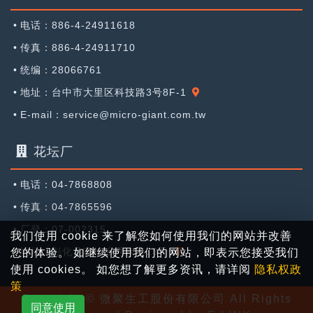
•
电话：886-4-24911618
•
传真：886-4-24911710
•
统编：28066761
•
地址：台中市大里区科技路3号8F-1
•
E-mail：service@micro-giant.com.tw
花坛厂
•
电话：04-7868808
•
传真：04-7865596
•
厂登：07-002315
我们使用 cookie 来了解您如何使用我们的网站并改善
•
地址：彰化县花坛乡秀水巷18号
您的体验。 如继续使用我们的网站，即表示您接受我们
使用 cookies。 如您想了解更多资讯，请详阅
隐私权政
策
Copyright © 微聚生工股份有限公司 All Rights
同意使用